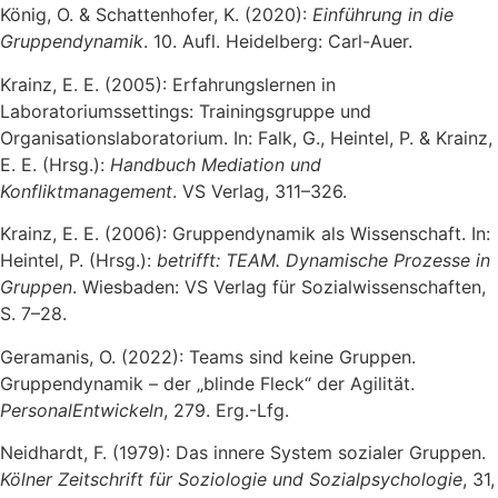
König, O. & Schattenhofer, K. (2020):
Einführung in die
Gruppendynamik
. 10. Aufl. Heidelberg: Carl-Auer.
Krainz, E. E. (2005): Erfahrungslernen in
Laboratoriumssettings: Trainingsgruppe und
Organisationslaboratorium. In: Falk, G., Heintel, P. & Krainz,
E. E. (Hrsg.):
Handbuch Mediation und
Konfliktmanagement
. VS Verlag, 311–326.
Krainz, E. E. (2006): Gruppendynamik als Wissenschaft. In:
Heintel, P. (Hrsg.):
betrifft: TEAM. Dynamische Prozesse in
Gruppen
. Wiesbaden: VS Verlag für Sozialwissenschaften,
S. 7–28.
Geramanis, O. (2022): Teams sind keine Gruppen.
Gruppendynamik – der „blinde Fleck“ der Agilität.
PersonalEntwickeln
, 279. Erg.-Lfg.
Neidhardt, F. (1979): Das innere System sozialer Gruppen.
Kölner Zeitschrift für Soziologie und Sozialpsychologie
, 31,